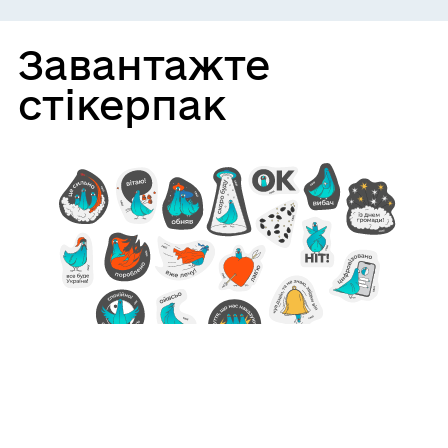
Завантажте
стікерпак
Використовуйте 18 стильних стікерів у viber
та telegram для спілкування с друзями та
колегами.