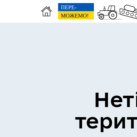
Інвестиційний паспорт
Ант
Нет
тери
Виконком
Деп