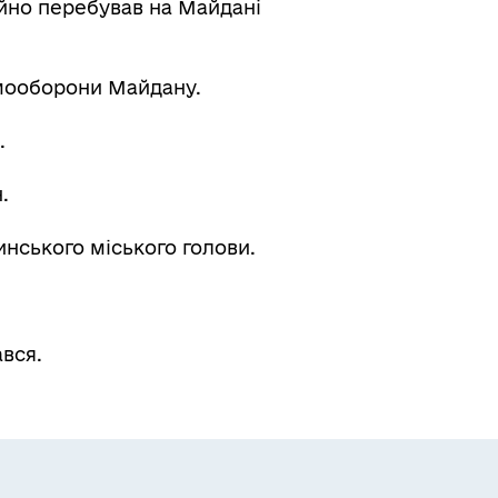
тійно перебував на Майдані
самооборони Майдану.
.
.
инського міського голови.
ався.