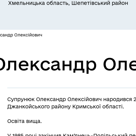
Хмельницька область, Шепетівський район
сандр Олексійович
лічна інформація
Вакансії
Олександр Оле
Супрунюк Олександр Олексійович народився 21
Джанкойського району Кримської області.
Освіта вища.
У 1985 році закінчив Кам’янець-Подільський пе