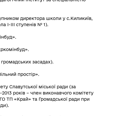
тупником директора школи у с.Киликиїв,
 I-III ступенів № 1).
інбуд».
кркомінбуд».
а громадських засадах).
Вільний простір».
ету Славутської міської ради (за
2013 років – член виконавчого комітету
ГО ТП «Край» та Громадської ради при
ди).