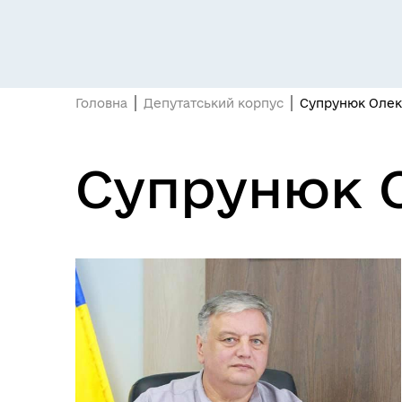
Головна
Депутатський корпус
Супрунюк Олек
Кабінет мешканця
Пуб
Супрунюк 