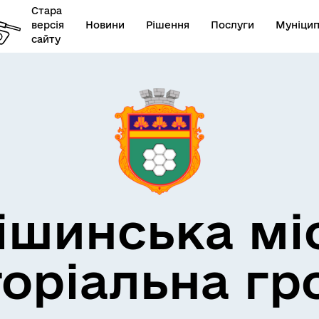
Стара
версія
Новини
Рішення
Послуги
Муніцип
сайту
икорупційна політика
Фінанси
ішинська мі
торіальна гр
утатський корпус
Наше місто