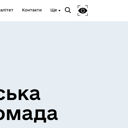
алітет
Контакти
Ще
Очищення влади
ська
омада
Е-черга ЦНАП