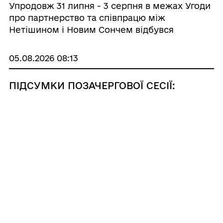
Упродовж 31 липня - 3 серпня в межах Угоди
про партнерство та співпрацю між
Нетішином і Новим Сончем відбувся
офіційний візит делегації Нетішинської
громади до польського міста-побратима. До
05.08.2026 08:13
складу делегації Нетішина увійшли
заступник міського го...
ПІДСУМКИ ПОЗАЧЕРГОВОЇ СЕСІЇ:
ПІДТРИМКА ЗАХИСНИКІВ, ОСВІТИ,
МЕД...
Сьогодні пройшла 81-ша (позачергова) сесія
Нетішинської міської ради VIII скликання.
Перед початком роботи сесії депутат
Анатолій Олійник порушив питання
аварійного стану скейт-майданчика. У
своєму виступі він наголосив на необхідності
Усі новини
якнайшвидше пров...