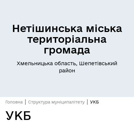
Нетішинська міська
територіальна
громада
Хмельницька область, Шепетівський
район
Головна
Структура муніципалітету
УКБ
УКБ