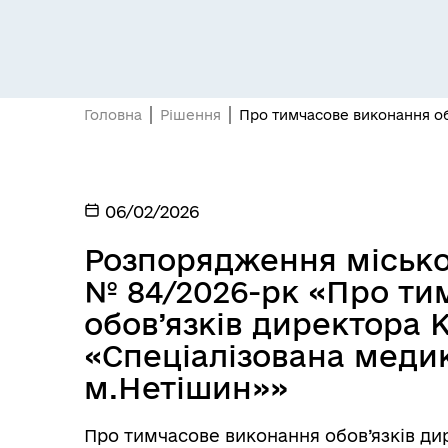
Виконком
Деп
Головна
Рішення
Про тимчасове виконання об
06/02/2026
Розпорядження міськог
Кабінет мешканця
Пуб
№ 84/2026-рк «Про ти
обов’язків директора
«Спеціалізована меди
м.Нетішин»»
Про тимчасове виконання обов’язків д