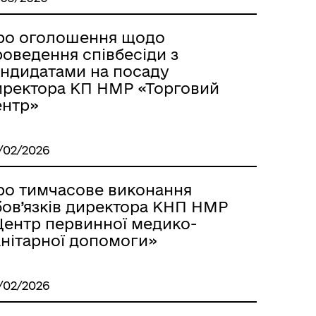
ро оголошення щодо
роведення співбесіди з
андидатами на посаду
иректора КП НМР «Торговий
ентр»
/02/2026
ро тимчасове виконання
бов’язків директора КНП НМР
Центр первинної медико-
анітарної допомоги»
/02/2026