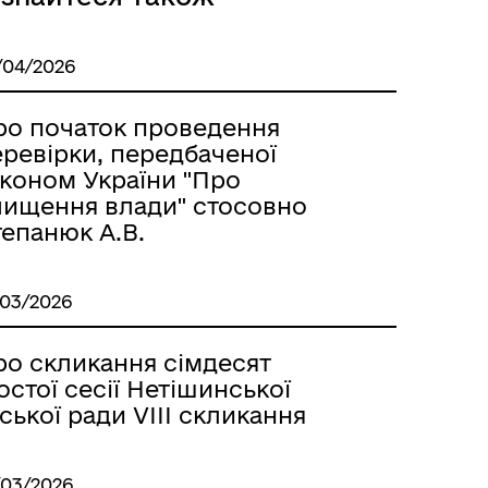
/04/2026
ро початок проведення
еревірки, передбаченої
аконом України "Про
чищення влади" стосовно
тепанюк А.В.
/03/2026
ро скликання сімдесят
стої сесії Нетішинської
ської ради VІІІ скликання
/03/2026