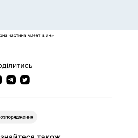
Е-черга ЦНАП
рна частина м.Нетішин»
оділитись
Розпорядження
ізнайтеся також