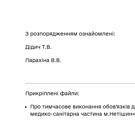
З розпорядженням ознайомлені:
Дідич Т.В. «___»_____
Парахіна В.В. «___»___
Прикріплені файли:
Про тимчасове виконання обов’язків 
медико-санітарна частина м.Нетішин