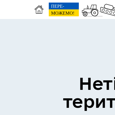
Інвестиційний паспорт
Ант
Нет
тери