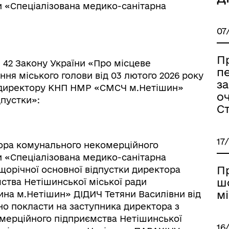
и «Спеціалізована медико-санітарна
07
П
і 42 Закону України «Про місцеве
п
ня міського голови від 03 лютого 2026 року
з
 директору КНП НМР «СМСЧ м.Нетішин»
о
дпустки»:
С
17
тора комунального некомерційного
и «Спеціалізована медико-санітарна
П
щорічної основної відпустки директора
шо
ства Нетішинської міської ради
мі
ина м.Нетішин» ДІДИЧ Тетяни Василівни від
но покласти на заступника директора з
мерційного підприємства Нетішинської
16