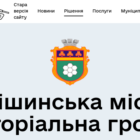
Стара
версія
Новини
Рішення
Послуги
Муніцип
сайту
икорупційна політика
Фінанси
ішинська мі
торіальна гр