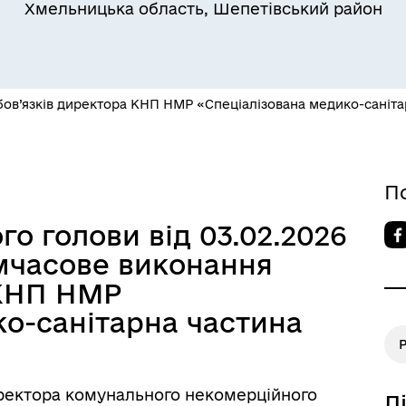
Хмельницька область, Шепетівський район
утатський корпус
Наше місто
ов’язків директора КНП НМР «Спеціалізована медико-саніта
П
о голови від 03.02.2026
лічна інформація
Вакансії
мчасове виконання
 КНП НМР
ко-санітарна частина
иректора комунального некомерційного
Д