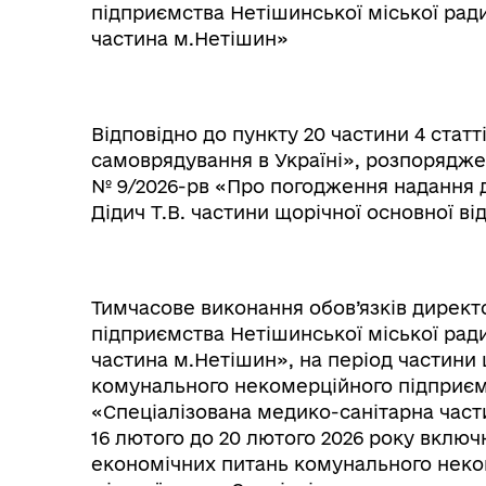
підприємства Нетішинської міської рад
частина м.Нетішин»
Відповідно до пункту 20 частини 4 статт
самоврядування в Україні», розпоряджен
№ 9/2026-рв «Про погодження надання
Дідич Т.В. частини щорічної основної ві
Тимчасове виконання обов’язків дирек
підприємства Нетішинської міської рад
частина м.Нетішин», на період частини 
комунального некомерційного підприєм
«Спеціалізована медико-санітарна част
16 лютого до 20 лютого 2026 року включ
економічних питань комунального неко