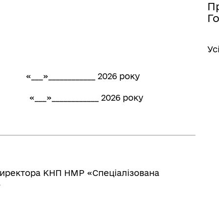
П
Го
Ус
_______ 2026 року
_________ 2026 року
директора КНП НМР «Спеціалізована
»