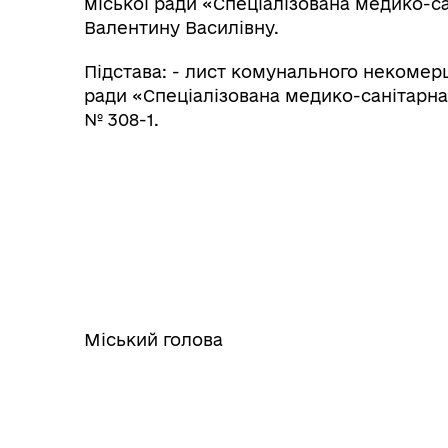
міської ради «Спеціалізована медико-с
Валентину Василівну.
Підстава: - лист комунального некомер
ради «Спеціалізована медико-санітарна 
№ 308-1.
Міський голова Оле