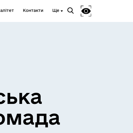
алітет
Контакти
Ще
Очищення влади
ська
омада