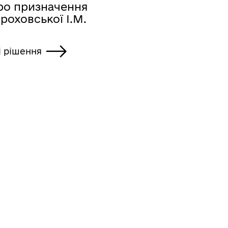
ро призначення
роховської І.М.
і рішення