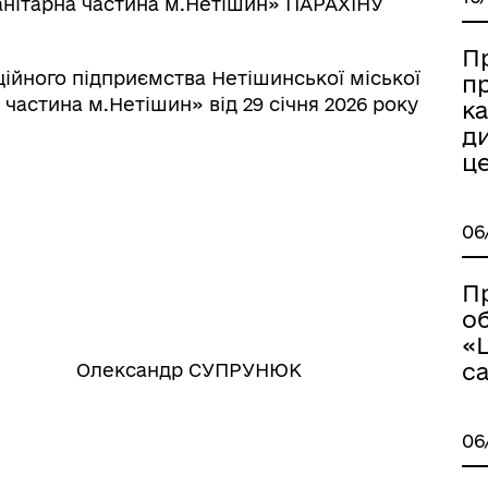
анітарна частина м.Нетішин» ПАРАХІНУ
П
ційного підприємства Нетішинської міської
п
частина м.Нетішин» від 29 січня 2026 року
к
д
ц
06
П
о
«
с
ксандр СУПРУНЮК
06