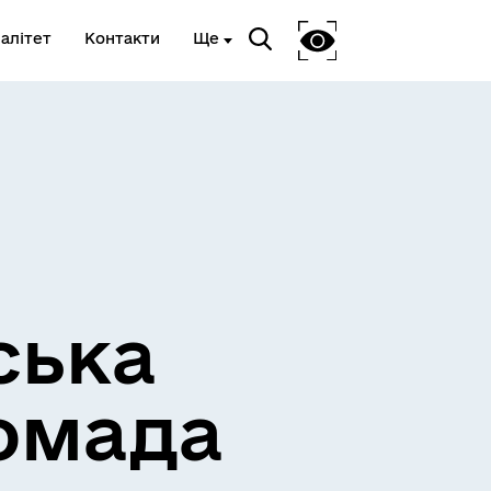
алітет
Контакти
Ще
Очищення влади
ська
омада
Е-черга ЦНАП