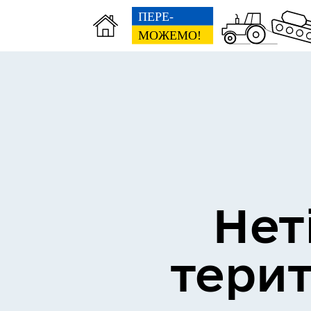
Інвестиційний паспорт
Ант
Нет
тери
Виконком
Деп