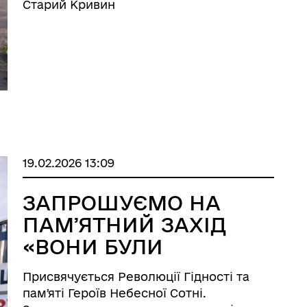
Старий Кривин
19.02.2026 13:09
ЗАПРОШУЄМО НА
ПАМʼЯТНИЙ ЗАХІД
«ВОНИ БУЛИ
ЗАРЯДЖЕНІ
Присвячується Революції Гідності та
ГІДНІСТЮ ТА
памʼяті Героїв Небесної Сотні.