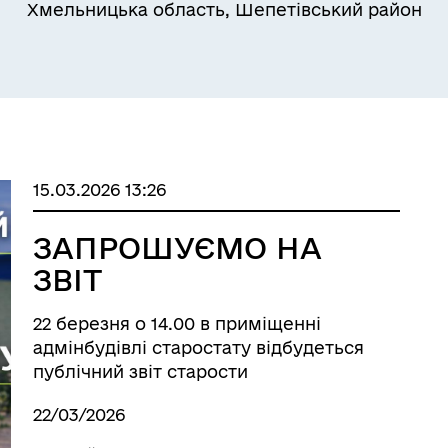
Хмельницька область, Шепетівський район
15.03.2026 13:26
лічна інформація
Вакансії
ЗАПРОШУЄМО НА
ЗВІТ
22 березня о 14.00 в приміщенні
адмінбудівлі старостату відбудеться
публічний звіт старости
Старокривинського старостинського
22/03/2026
округу Світлани Ясенчук про роботу за
2025 рік.