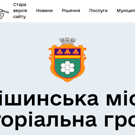
Стара
версія
Новини
Рішення
Послуги
Муніцип
сайту
икорупційна політика
Фінанси
ішинська мі
торіальна гр
утатський корпус
Наше місто