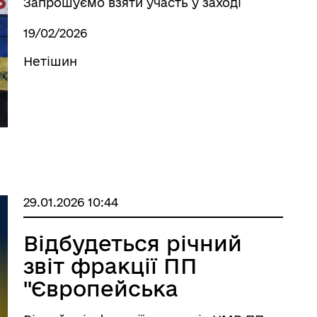
ЖАГОЮ ДО
Запрошуємо взяти участь у заході
учасників подій на Євромайдані та всіх
СВОБОДИ»
19/02/2026
мешканців громади.
Нетішин
29.01.2026 10:44
Відбудеться річний
звіт фракції ПП
"Європейська
солідарність"