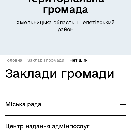
громада
Хмельницька область, Шепетівський
район
Головна
Заклади громади
Нетішин
Заклади громади
Міська рада
Виконавчий комітет
Центр надання адмінпослуг