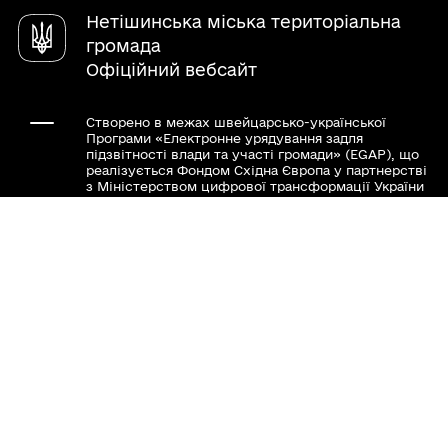
Довідник закладів
Нетішинська міська територіальна
Відділ з питань ЦЗН
громада
Офіційний вебсайт
Відділ благоустрою та жкг
Створено в межах швейцарсько-української
Відділ ДАБК
Програми «Електронне урядування задля
підзвітності влади та участі громади» (EGAP), що
реалізується Фондом Східна Європа у партнерстві
Архівний відділ
з Міністерством цифрової трансформації України
за підтримки Швейцарії.
Відділ молоді та спорту
Хочете такий сайт з чат-ботом для громади?
Відділ містобуд. та арх.
Служба у справах дітей
Весь контент доступний за ліцензією Creative
Commons Attribution 4.0 International license,
якщо не зазначено інше.
Юридична служба
Слідкуй за нами тут:
Фінансове управління