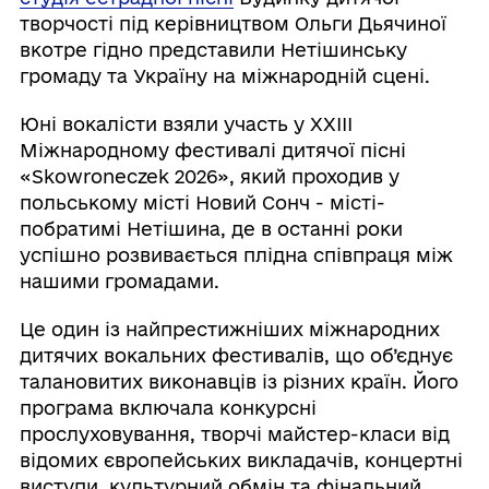
творчості під керівництвом Ольги Дьячиної
вкотре гідно представили Нетішинську
громаду та Україну на міжнародній сцені.
Юні вокалісти взяли участь у ХХІІІ
Міжнародному фестивалі дитячої пісні
«Skowroneczek 2026», який проходив у
польському місті Новий Сонч - місті-
побратимі Нетішина, де в останні роки
успішно розвивається плідна співпраця між
нашими громадами.
Це один із найпрестижніших міжнародних
дитячих вокальних фестивалів, що об’єднує
талановитих виконавців із різних країн. Його
програма включала конкурсні
прослуховування, творчі майстер-класи від
відомих європейських викладачів, концертні
виступи, культурний обмін та фінальний