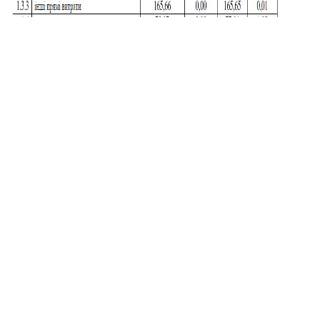
Структура проєкту тарифів на послугу з
постачання теплової енергії (ППТЕ) та
послугу з постачання гарячої води (ППГВ)