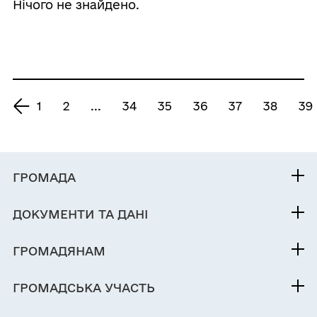
Нічого не знайдено.
1
2
...
34
35
36
37
38
39
ГРОМАДА
Контакти та звернення
ДОКУМЕНТИ ТА ДАНІ
Нетішинський міський голова
Публічна інформація
Депутатський корпус
ГРОМАДЯНАМ
Фінанси
Виконком
Кабінет мешканця
Документи (НПА)
ГРОМАДСЬКА УЧАСТЬ
Інвестиційний паспорт
Вакансії
Містобудівна документація
Електронні петиції