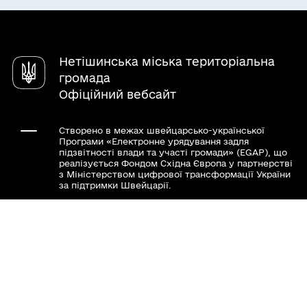
Паспорт громади
Послуги
Чат-бот «СВОЇ»
Довідник закладів
Нетішинська міська територіальна
громада
Офіційний вебсайт
Створено в межах швейцарсько-української
Програми «Електронне урядування задля
підзвітності влади та участі громади» (EGAP), що
реалізується Фондом Східна Європа у партнерстві
з Міністерством цифрової трансформації України
за підтримки Швейцарії.
Хочете такий сайт з чат-ботом для громади?
Весь контент доступний за ліцензією Creative
Commons Attribution 4.0 International license,
якщо не зазначено інше.