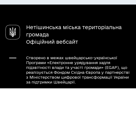
Паспорт громади
Послуги
Чат-бот «СВОЇ»
Довідник закладів
Нетішинська міська територіальна
громада
Офіційний вебсайт
Створено в межах швейцарсько-української
Програми «Електронне урядування задля
підзвітності влади та участі громади» (EGAP), що
реалізується Фондом Східна Європа у партнерстві
з Міністерством цифрової трансформації України
за підтримки Швейцарії.
Хочете такий сайт з чат-ботом для громади?
Весь контент доступний за ліцензією Creative
Commons Attribution 4.0 International license,
якщо не зазначено інше.