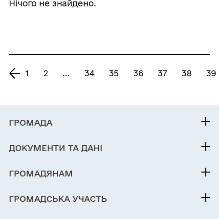
Нічого не знайдено.
1
2
...
34
35
36
37
38
39
ГРОМАДА
Контакти та звернення
ДОКУМЕНТИ ТА ДАНІ
Нетішинський міський голова
Публічна інформація
Депутатський корпус
ГРОМАДЯНАМ
Фінанси
Виконком
Кабінет мешканця
Документи (НПА)
ГРОМАДСЬКА УЧАСТЬ
Інвестиційний паспорт
Вакансії
Містобудівна документація
Електронні петиції