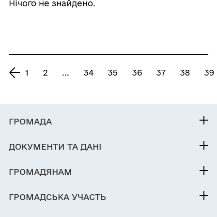
Нічого не знайдено.
1
2
...
34
35
36
37
38
39
ГРОМАДА
Контакти та звернення
ДОКУМЕНТИ ТА ДАНІ
Нетішинський міський голова
Публічна інформація
Депутатський корпус
ГРОМАДЯНАМ
Фінанси
Виконком
Кабінет мешканця
Документи (НПА)
ГРОМАДСЬКА УЧАСТЬ
Інвестиційний паспорт
Вакансії
Містобудівна документація
Електронні петиції