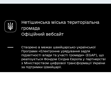
Паспорт громади
Послуги
Чат-бот «СВОЇ»
Довідник закладів
Нетішинська міська територіальна
громада
Офіційний вебсайт
Створено в межах швейцарсько-української
Програми «Електронне урядування задля
підзвітності влади та участі громади» (EGAP), що
реалізується Фондом Східна Європа у партнерстві
з Міністерством цифрової трансформації України
за підтримки Швейцарії.
Хочете такий сайт з чат-ботом для громади?
Весь контент доступний за ліцензією Creative
Commons Attribution 4.0 International license,
якщо не зазначено інше.