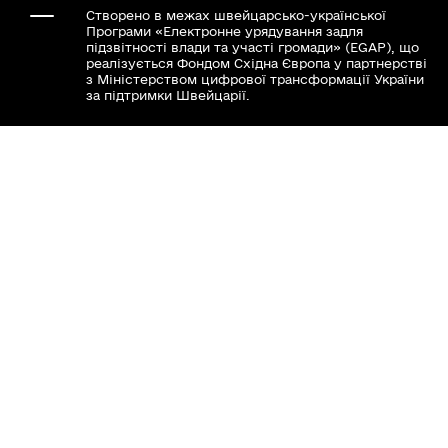
Створено в межах швейцарсько-української
Програми «Електронне урядування задля
підзвітності влади та участі громади» (EGAP), що
реалізується Фондом Східна Європа у партнерстві
з Міністерством цифрової трансформації України
за підтримки Швейцарії.
Хочете такий сайт з чат-ботом для громади?
Весь контент доступний за ліцензією Creative
Commons Attribution 4.0 International license,
якщо не зазначено інше.
Слідкуй за нами тут:
Наша громада у смартфоні: