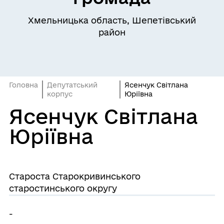
Хмельницька область, Шепетівський
район
Головна
Депутатський
Ясенчук Світлана
корпус
Юріївна
Ясенчук Світлана
Юріївна
Староста Старокривинського
старостинського округу
-