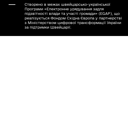
Створено в межах швейцарсько-української
Програми «Електронне урядування задля
підзвітності влади та участі громади» (EGAP), що
реалізується Фондом Східна Європа у партнерстві
з Міністерством цифрової трансформації України
за підтримки Швейцарії.
Хочете такий сайт з чат-ботом для громади?
Весь контент доступний за ліцензією Creative
Commons Attribution 4.0 International license,
якщо не зазначено інше.
Слідкуй за нами тут:
Наша громада у смартфоні: