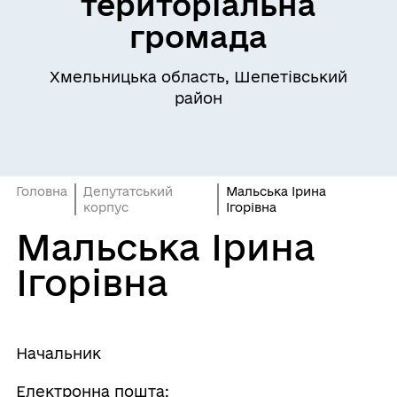
територіальна
громада
Хмельницька область, Шепетівський
район
Головна
Депутатський
Мальська Ірина
корпус
Ігорівна
Мальська Ірина
Ігорівна
Начальник
Електронна пошта: