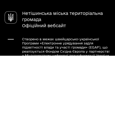
Чат-бот «СВОЇ»
Довідник закладів
Нетішинська міська територіальна
громада
Офіційний вебсайт
Створено в межах швейцарсько-української
Програми «Електронне урядування задля
підзвітності влади та участі громади» (EGAP), що
реалізується Фондом Східна Європа у партнерстві
з Міністерством цифрової трансформації України
за підтримки Швейцарії.
Хочете такий сайт з чат-ботом для громади?
Весь контент доступний за ліцензією Creative
Commons Attribution 4.0 International license,
якщо не зазначено інше.
Слідкуй за нами тут: