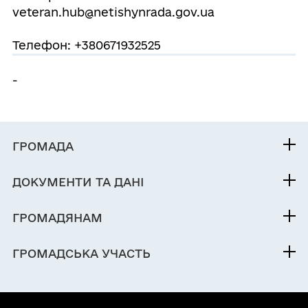
veteran.hub@netishynrada.gov.ua
Телефон: +380671932525
-
ГРОМАДА
Контакти та звернення
ДОКУМЕНТИ ТА ДАНІ
Нетішинський міський голова
Публічна інформація
Депутатський корпус
ГРОМАДЯНАМ
Фінанси
Виконком
Кабінет мешканця
Документи (НПА)
ГРОМАДСЬКА УЧАСТЬ
Інвестиційний паспорт
Вакансії
Містобудівна документація
Електронні петиції
Паспорт громади
Послуги