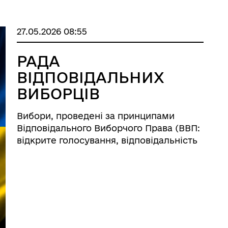
27.05.2026 08:55
РАДА
ВІДПОВІДАЛЬНИХ
ВИБОРЦІВ
Вибори, проведені за принципами
Відповідального Виборчого Права (ВВП:
відкрите голосування, відповідальність
виборця за свого обранця, право
відкликати особистий голос у будь-який
час), створять в Україні принципово
іншу політичну екосистему. «Декор ...