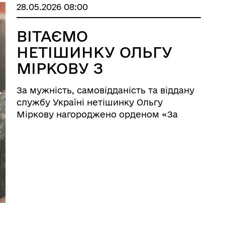
28.05.2026 08:00
ВІТАЄМО
НЕТІШИНКУ ОЛЬГУ
МІРКОВУ З
ОРДЕНОМ «ЗА
За мужність, самовідданість та віддану
МУЖНІСТЬ» ІІІ
службу Україні нетішинку Ольгу
СТУПЕНЯ
Міркову нагороджено орденом «За
мужність» ІІІ ступеня. Ольга Міркова -
фельдшер відділення екстреної
медичної допомоги КНП НМР "СМСЧ
м.Нетішин". Нині - бойова м ...