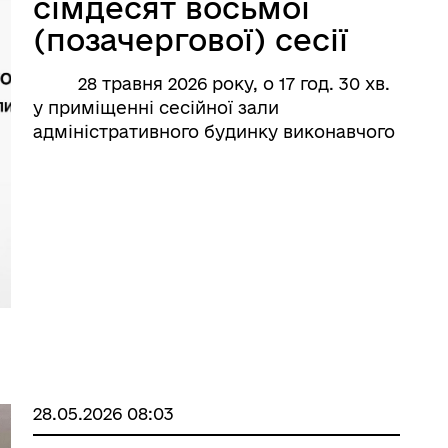
сімдесят восьмої
(позачергової) сесії
Нетішинської
28 травня 2026 року, о 17 год. 30 хв.
міської ради VІІІ
у приміщенні сесійної зали
скликання
адміністративного будинку виконавчого
комітету Нетішинської міської ради
відбудеться пленарне засідання
сімдесят восьмої (позачергової) сесії ...
28.05.2026 08:03