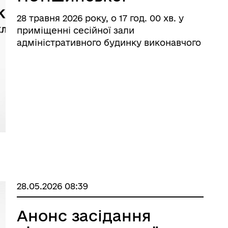
міської ради VІІІ
28 травня 2026 року, о 17 год. 00 хв. у
скликання з питань
приміщенні сесійної зали
гуманітарної сфери
адміністративного будинку виконавчого
комітету Нетішинської міської ради
відбудеться засідання постійної комісії
Нетішинської міської ради VІІІ
скликання з питань гуманітарної сфери,
реаліз ...
28.05.2026 08:39
Анонс засідання