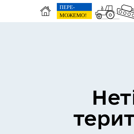
Інвестиційний паспорт
Ант
Нет
тери