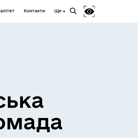
алітет
Контакти
Ще
Очищення влади
ська
омада