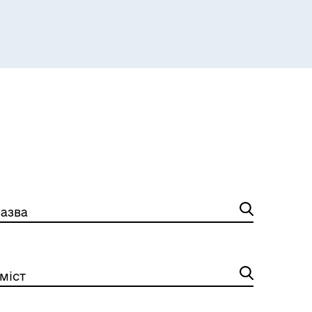
Е-черга ЦНАП
азва
міст